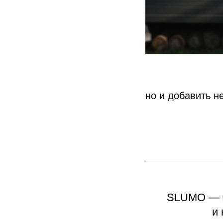
но и добавить н
SLUMO — э
и 