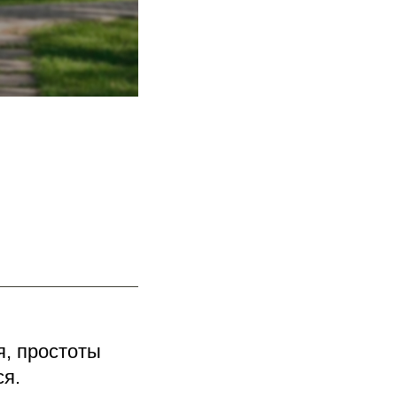
, простоты
ся.