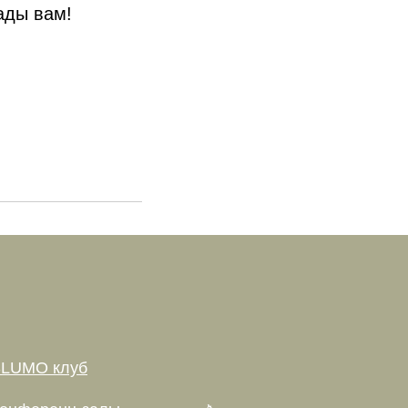
ады вам!
LUMO клуб