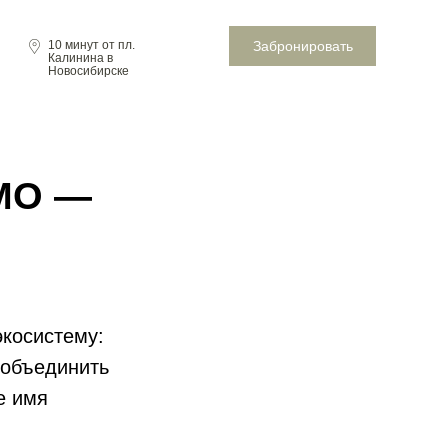
Забронировать
10 минут от пл.
Калинина в
Новосибирске
UMO —
косистему:
 объединить
е имя