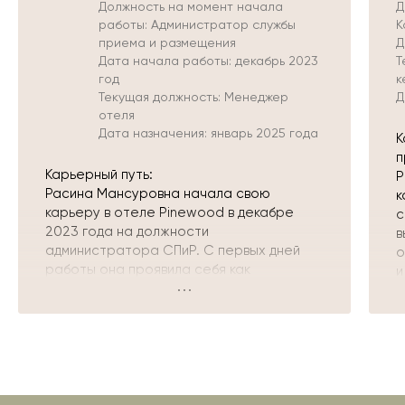
Должность на момент начала
Д
работы: Администратор службы
К
приема и размещения
Д
Дата начала работы: декабрь 2023
Т
год
к
Текущая должность: Менеджер
Д
отеля
Дата назначения: январь 2025 года
К
п
Карьерный путь:
P
Расина Мансуровна начала свою
к
карьеру в отеле Pinewood в декабре
с
2023 года на должности
в
администратора СПиР. С первых дней
о
работы она проявила себя как
и
ответственный,
с
клиентоориентированный и инициативный
Е
сотрудник. Благодаря высокому уровню
б
организованности и коммуникабельности,
г
уже через пол года была назначена
п
старшим администратором.
з
Расина активно участвовала в внедрении
У