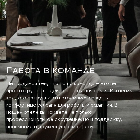
Работа в команде
Мы гордимся тем, что наша команда – это не
просто группа людей, а настоящая семья. Мы ценим
каждого сотрудника и стремимся создать
комфортные условия для работы и развития. В
нашем отеле вы найдёте не только
профессиональное окружение, но и поддержку,
понимание и дружескую атмосферу.