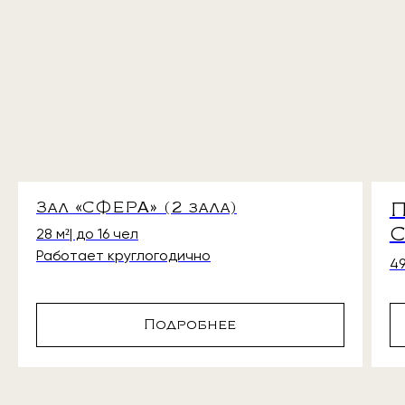
Зал «СФЕРА» (2 зала)
П
С
28 м²| до 16 чел
Работает круглогодично
49
Подробнее