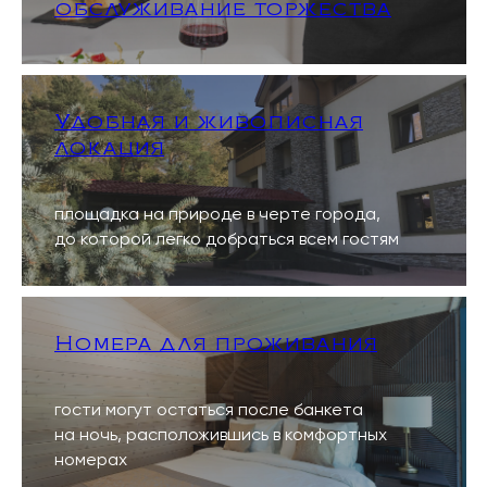
обслуживание торжества
Удобная и живописная
локация
площадка на природе в черте города,
до которой легко добраться всем гостям
Номера для проживания
гости могут остаться после банкета
на ночь, расположившись в комфортных
номерах