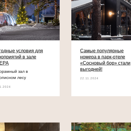
одные условия для
Самые популярные
оприятий в зале
номера в парк-отеле
ЕРА
«Сосновый бор» стали
выгодней!
орамный зал в
описном лесу
22.11.2024
1.2024