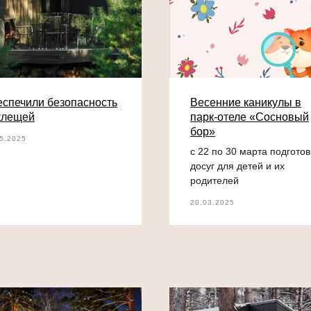
спечили безопасность
Весенние каникулы в
клещей
парк-отеле «Сосновый
бор»
5.2025
с 22 по 30 марта подгото
досуг для детей и их
родителей
20.03.2025