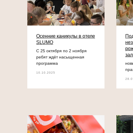
Осенние каникулы в отеле
Под
SLUMO
не
ро
С 25 октября по 2 ноября
зал
ребят ждёт насыщенная
программа
нов
пра
10.10.2025
28.0