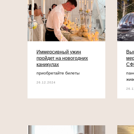
Иммерсивный ужин
Выг
пройдет на новогодних
мер
каникулах
СФ
приобретайте билеты
пан
жив
26.12.2024
26.1