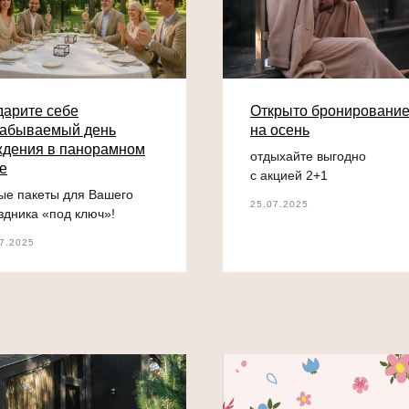
арите себе
Открыто бронировани
забываемый день
на осень
ждения в панорамном
отдыхайте выгодно
е
с акцией 2+1
ые пакеты для Вашего
25.07.2025
здника «под ключ»!
7.2025