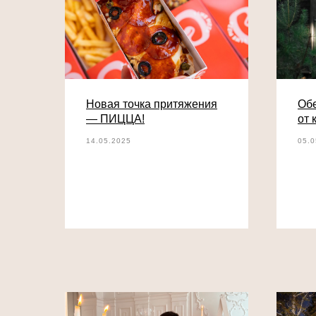
Новая точка притяжения
Обе
— ПИЦЦА!
от 
14.05.2025
05.0