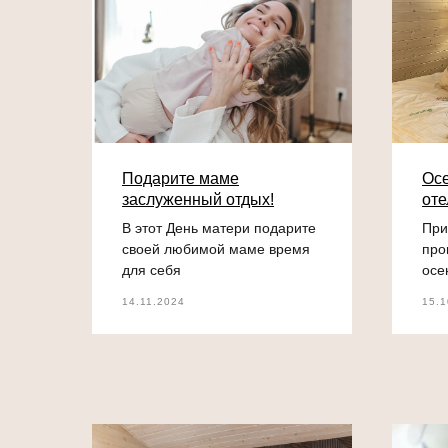
Подарите маме
Осе
заслуженный отдых!
оте
В этот День матери подарите
При
своей любимой маме время
про
для себя
осе
14.11.2024
15.1