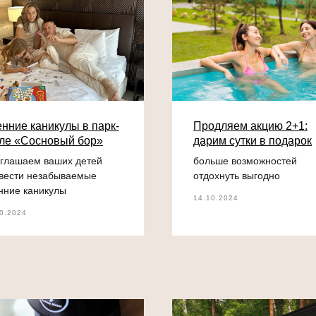
нние каникулы в парк-
Продляем акцию 2+1:
ле «Сосновый бор»
дарим сутки в подарок
глашаем ваших детей
больше возможностей
вести незабываемые
отдохнуть выгодно
нние каникулы
14.10.2024
0.2024