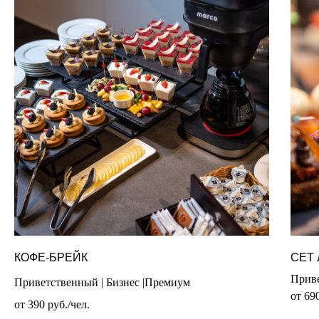
КОФЕ-БРЕЙК
СЕТ
Приве
Приветственный | Бизнес |Премиум
от 69
от 390 руб./чел.